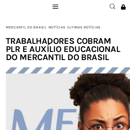
Institucional
MERCANTIL DO BRASIL
NOTÍCIAS
ULTIMAS NOTÍCIAS
Filie-se
TRABALHADORES COBRAM
PLR E AUXÍLIO EDUCACIONAL
Publicações
DO MERCANTIL DO BRASIL
Galerias
Notícias
Links
Contatos