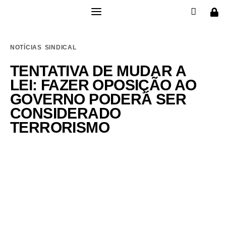
Institucional
NOTÍCIAS
SINDICAL
Filie-se
TENTATIVA DE MUDAR A
LEI: FAZER OPOSIÇÃO AO
Publicações
GOVERNO PODERÁ SER
CONSIDERADO
Galerias
TERRORISMO
Notícias
Links
Contatos