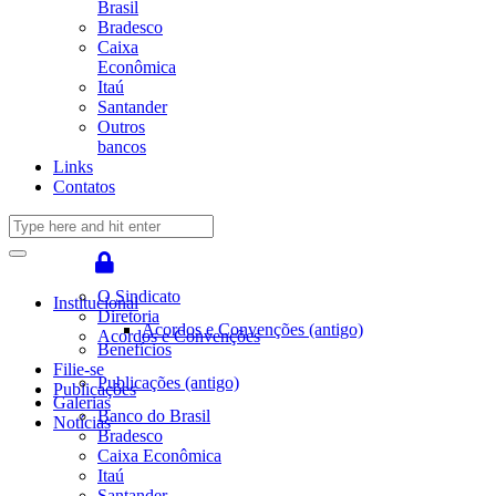
Brasil
Bradesco
Caixa
Econômica
Itaú
Santander
Outros
bancos
Links
Contatos
O Sindicato
Institucional
Diretoria
Acordos e Convenções (antigo)
Acordos e Convenções
Benefícios
Filie-se
Publicações (antigo)
Publicações
Galerias
Banco do Brasil
Notícias
Bradesco
Caixa Econômica
Itaú
Santander