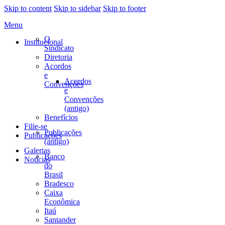
Skip to content
Skip to sidebar
Skip to footer
Menu
O
Institucional
Sindicato
Diretoria
Acordos
e
Acordos
Convenções
e
Convenções
(antigo)
Benefícios
Filie-se
Publicações
Publicações
(antigo)
Galerias
Banco
Notícias
do
Brasil
Bradesco
Caixa
Econômica
Itaú
Santander