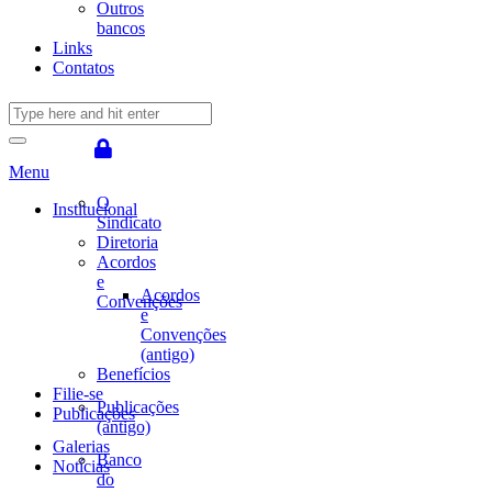
Outros
bancos
Links
Contatos
Menu
O
Institucional
Sindicato
Diretoria
Acordos
e
Acordos
Convenções
e
Convenções
(antigo)
Benefícios
Filie-se
Publicações
Publicações
(antigo)
Galerias
Banco
Notícias
do