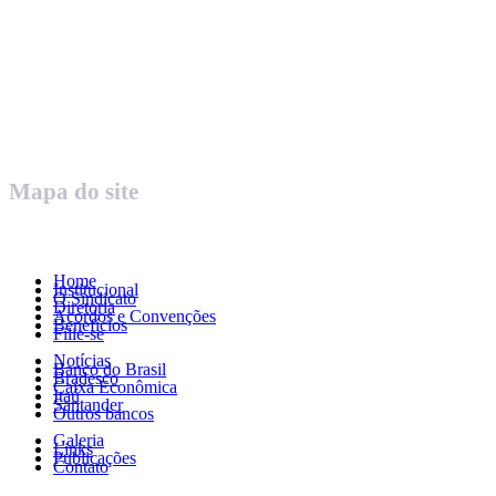
Rua Governador Valadares 450
Centro – Uberaba MG – Cep 38010-380
Telefone: (34) 3312.1993
Mapa do site
Home
Institucional
O Sindicato
Diretoria
Acordos e Convenções
Benefícios
Filie-se
Notícias
Banco do Brasil
Bradesco
Caixa Econômica
Itaú
Santander
Outros bancos
Galeria
Links
Publicações
Contato