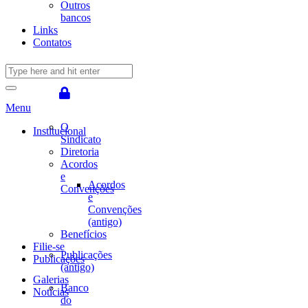
Outros
bancos
Links
Contatos
Menu
O
Institucional
Sindicato
Diretoria
Acordos
e
Acordos
Convenções
e
Convenções
(antigo)
Benefícios
Filie-se
Publicações
Publicações
(antigo)
Galerias
Banco
Notícias
do