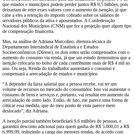
que estados e municípios podem perder juntos R$ 9,5 bilhões, pois
deixariam de reter esses valores com o aumento da isenção, já que
cabe a eles a retenção do imposto cobrado sobre os salários de
servidores públicos da ativa e aposentados. A Confederação
Nacional dos Municípios (CNM) que fez a projeção quer algum tipo
de compensação financeira.
Mas, na análise de Adriana Marcolino, diretora-técnica do
Departamento Intersindical de Estatística e Estudos
Socioeconômicos (Dieese), os dois entes serão compensados com o
aumento do consumo via renda, já que um estudo demonstrou que a
isenção colocaria no bolso de cada contribuinte mais de R$ 4 mil ao
ano. Ou seja, Renda do trabalhador aumentará o consumo e
compensará a arrecadação de estados e municípios
“A depender da faixa salarial que a pessoa recebe, vai ter um
volume de recursos no mercado do consumidor. Isso vai aumentar o
consumo de bens e serviços e, portanto, vai resultar em aumento da
arrecadação de outro lado. Então, de fato, me parece uma forma de
criticar essa medida, que do meu ponto de vista parece meio
deslocado”, diz Adriana.
A isenção parcial também beneficiará 9,6 milhões de pessoas, e
garantirá desconto adicional para quem ganha de R$ 5.000,01 a R$
6.999,99, reduzindo a carga das menores rendas, de acordo com