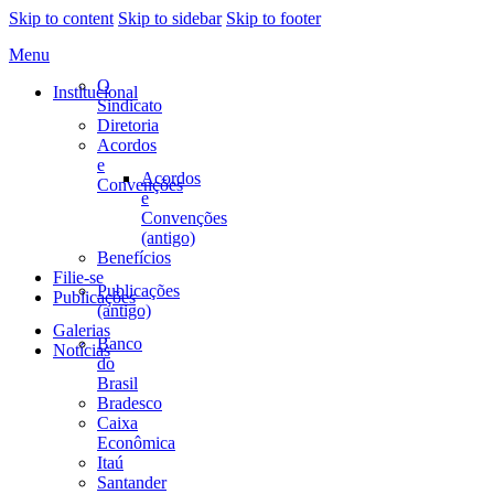
Skip to content
Skip to sidebar
Skip to footer
Menu
O
Institucional
Sindicato
Diretoria
Acordos
e
Acordos
Convenções
e
Convenções
(antigo)
Benefícios
Filie-se
Publicações
Publicações
(antigo)
Galerias
Banco
Notícias
do
Brasil
Bradesco
Caixa
Econômica
Itaú
Santander