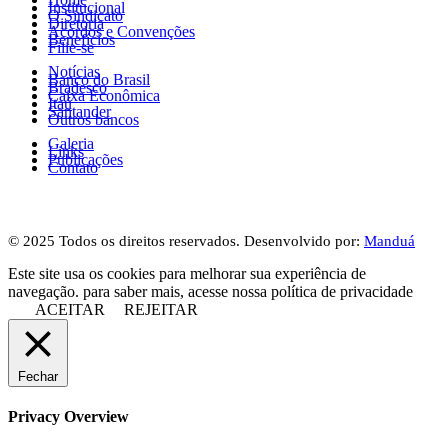
Institucional
O Sindicato
Diretoria
Acordos e Convenções
Benefícios
Filie-se
Notícias
Banco do Brasil
Bradesco
Caixa Econômica
Itaú
Santander
Outros bancos
Galeria
Links
Publicações
Contato
© 2025 Todos os direitos reservados. Desenvolvido por:
Manduá
Este site usa os cookies para melhorar sua experiência de
navegação. para saber mais, acesse nossa política de privacidade
ACEITAR
REJEITAR
Fechar
Privacy Overview