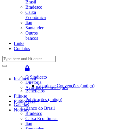
Brasil
Bradesco
Caixa
Econômica
Itaú
Santander
Outros
bancos
Links
Contatos
O Sindicato
Institucional
Diretoria
Acordos e Convenções (antigo)
Acordos e Convenções
Benefícios
Filie-se
Publicações (antigo)
Publicações
Galerias
Banco do Brasil
Notícias
Bradesco
Caixa Econômica
Itaú
Santander