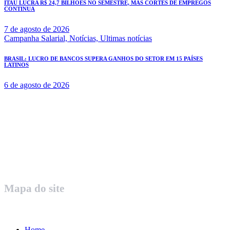
ITAÚ LUCRA R$ 24,7 BILHÕES NO SEMESTRE, MAS CORTES DE EMPREGOS
CONTINUA
7 de agosto de 2026
Campanha Salarial,
Notícias,
Ultimas notícias
BRASIL: LUCRO DE BANCOS SUPERA GANHOS DO SETOR EM 15 PAÍSES
LATINOS
6 de agosto de 2026
Rua Governador Valadares 450
Centro – Uberaba MG – Cep 38010-380
Telefone: (34) 3312.1993
Mapa do site
Home