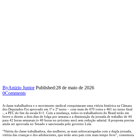
By
Anizio Junior
Published:
28 de maio de 2026
0
Comments
A classe trabalhadora e o movimento sindical conquistaram uma vitória histórica na Câmara
dos Deputados Foi aprovado em 1º e 2º turno – com mais de 470 votos e 461 no turno final
-, a PEC do fim da escala 6×1. Com a mudança, todos os trabalhadores do Brasil terão em
breve o direito a dois dias de folga por semana e a diminuição da jornada de trabalho de 44
para 42 horas semanais (e 40 horas no próximo ano) sem redução salarial. A proposta precisa
ainda ser aprovada no Senado e sancionada pelo governo Lula.
“Vitória da classe trabalhadora, das mulheres, as mais sobrecarregadas com a dupla jornada,
vitória das crianças e dos adolescentes, que terão seus pais com mais tempo livre”, comemora