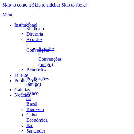
Skip to content
Skip to sidebar
Skip to footer
Menu
O
Institucional
Sindicato
Diretoria
Acordos
e
Acordos
Convenções
e
Convenções
(antigo)
Benefícios
Filie-se
Publicações
Publicações
(antigo)
Galerias
Banco
Notícias
do
Brasil
Bradesco
Caixa
Econômica
Itaú
Santander