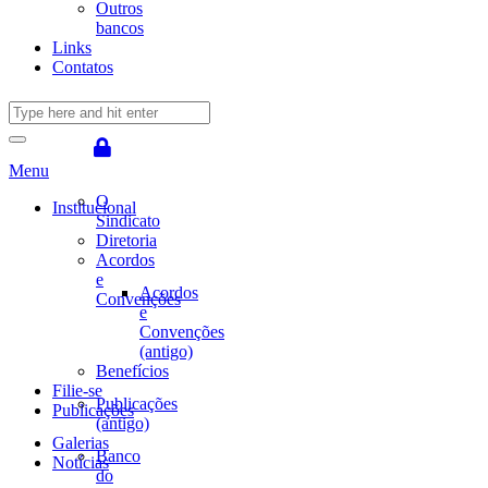
Outros
bancos
Links
Contatos
Menu
O
Institucional
Sindicato
Diretoria
Acordos
e
Acordos
Convenções
e
Convenções
(antigo)
Benefícios
Filie-se
Publicações
Publicações
(antigo)
Galerias
Banco
Notícias
do