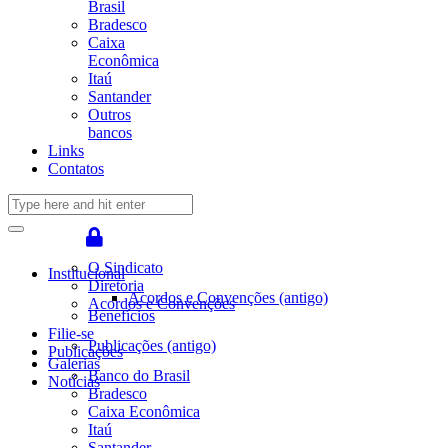
Brasil
Bradesco
Caixa
Econômica
Itaú
Santander
Outros
bancos
Links
Contatos
O Sindicato
Institucional
Diretoria
Acordos e Convenções (antigo)
Acordos e Convenções
Benefícios
Filie-se
Publicações (antigo)
Publicações
Galerias
Banco do Brasil
Notícias
Bradesco
Caixa Econômica
Itaú
Santander