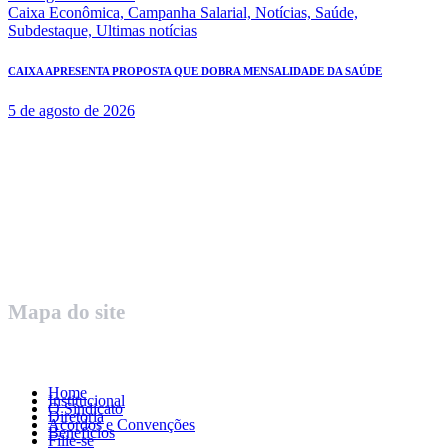
Caixa Econômica,
Campanha Salarial,
Notícias,
Saúde,
Subdestaque,
Ultimas notícias
CAIXA APRESENTA PROPOSTA QUE DOBRA MENSALIDADE DA SAÚDE
5 de agosto de 2026
Rua Governador Valadares 450
Centro – Uberaba MG – Cep 38010-380
Telefone: (34) 3312.1993
Mapa do site
Home
Institucional
O Sindicato
Diretoria
Acordos e Convenções
Benefícios
Filie-se