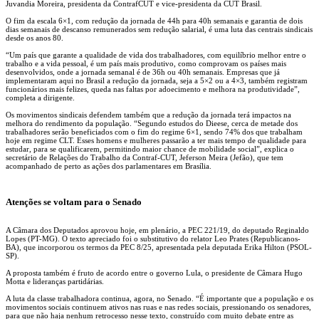
Juvandia Moreira, presidenta da ContrafCUT e vice-presidenta da CUT Brasil.
O fim da escala 6×1, com redução da jornada de 44h para 40h semanais e garantia de dois
dias semanais de descanso remunerados sem redução salarial, é uma luta das centrais sindicais
desde os anos 80.
“Um país que garante a qualidade de vida dos trabalhadores, com equilíbrio melhor entre o
trabalho e a vida pessoal, é um país mais produtivo, como comprovam os países mais
desenvolvidos, onde a jornada semanal é de 36h ou 40h semanais. Empresas que já
implementaram aqui no Brasil a redução da jornada, seja a 5×2 ou a 4×3, também registram
funcionários mais felizes, queda nas faltas por adoecimento e melhora na produtividade”,
completa a dirigente.
Os movimentos sindicais defendem também que a redução da jornada terá impactos na
melhora do rendimento da população. “Segundo estudos do Dieese, cerca de metade dos
trabalhadores serão beneficiados com o fim do regime 6×1, sendo 74% dos que trabalham
hoje em regime CLT. Esses homens e mulheres passarão a ter mais tempo de qualidade para
estudar, para se qualificarem, permitindo maior chance de mobilidade social”, explica o
secretário de Relações do Trabalho da Contraf-CUT, Jeferson Meira (Jefão), que tem
acompanhado de perto as ações dos parlamentares em Brasília.
Atenções se voltam para o Senado
A Câmara dos Deputados aprovou hoje, em plenário, a PEC 221/19, do deputado Reginaldo
Lopes (PT-MG). O texto apreciado foi o substitutivo do relator Leo Prates (Republicanos-
BA), que incorporou os termos da PEC 8/25, apresentada pela deputada Erika Hilton (PSOL-
SP).
A proposta também é fruto de acordo entre o governo Lula, o presidente de Câmara Hugo
Motta e lideranças partidárias.
A luta da classe trabalhadora continua, agora, no Senado. “É importante que a população e os
movimentos sociais continuem ativos nas ruas e nas redes sociais, pressionando os senadores,
para que não haja nenhum retrocesso nesse texto, construído com muito debate entre as