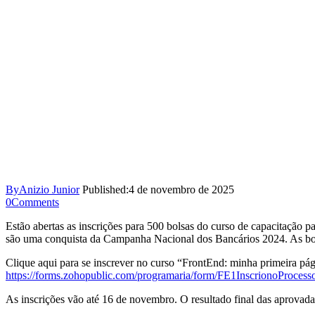
By
Anizio Junior
Published:
4 de novembro de 2025
0
Comments
Estão abertas as inscrições para 500 bolsas do curso de capacitação p
são uma conquista da Campanha Nacional dos Bancários 2024. As bols
Clique aqui para se inscrever no curso “FrontEnd: minha primeira pá
https://forms.zohopublic.com/programaria/form/FE1Inscriono
As inscrições vão até 16 de novembro. O resultado final das aprovad