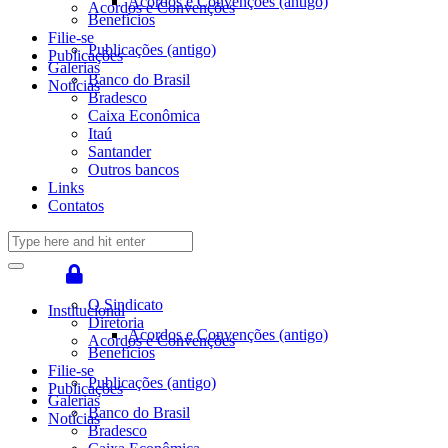
Acordos e Convenções (antigo)
Acordos e Convenções
Benefícios
Filie-se
Publicações (antigo)
Publicações
Galerias
Banco do Brasil
Notícias
Bradesco
Caixa Econômica
Itaú
Santander
Outros bancos
Links
Contatos
O Sindicato
Institucional
Diretoria
Acordos e Convenções (antigo)
Acordos e Convenções
Benefícios
Filie-se
Publicações (antigo)
Publicações
Galerias
Banco do Brasil
Notícias
Bradesco