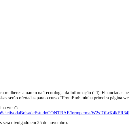
ara mulheres atuarem na Tecnologia da Informação (TI). Financiadas pel
as serão ofertadas para o curso “FrontEnd: minha primeira página web
gina web”:
ProcessoSeletivodaBolsadeEstudoCONTRAF/formperma/W2sJQLrK4kE
as será divulgado em 25 de novembro.