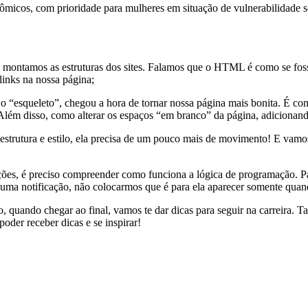
nômicos, com prioridade para mulheres em situação de vulnerabilidade 
montamos as estruturas dos sites. Falamos que o HTML é como se foss
inks na nossa página;
“esqueleto”, chegou a hora de tornar nossa página mais bonita. É com
. Além disso, como alterar os espaços “em branco” da página, adicionan
estrutura e estilo, ela precisa de um pouco mais de movimento! E vamos
ões, é preciso compreender como funciona a lógica de programação. Pa
r uma notificação, não colocarmos que é para ela aparecer somente quan
, quando chegar ao final, vamos te dar dicas para seguir na carreira. 
oder receber dicas e se inspirar!