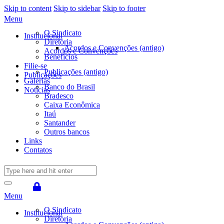
Skip to content
Skip to sidebar
Skip to footer
Menu
O Sindicato
Institucional
Diretoria
Acordos e Convenções (antigo)
Acordos e Convenções
Benefícios
Filie-se
Publicações (antigo)
Publicações
Galerias
Banco do Brasil
Notícias
Bradesco
Caixa Econômica
Itaú
Santander
Outros bancos
Links
Contatos
Menu
O Sindicato
Institucional
Diretoria