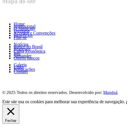
Mapa do site
Home
Institucional
O Sindicato
Diretoria
Acordos e Convenções
Benefícios
Filie-se
Notícias
Banco do Brasil
Bradesco
Caixa Econômica
Itaú
Santander
Outros bancos
Galeria
Links
Publicações
Contato
© 2025 Todos os direitos reservados. Desenvolvido por:
Manduá
Este site usa os cookies para melhorar sua experiência de navegação. 
Fechar