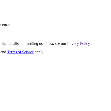
mentar.
urther details on handling user data, see our
Privacy Policy
.
and
Terms of Service
apply.