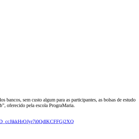
os bancos, sem custo algum para as participantes, as bolsas de estudo
”, oferecido pela escola PrograMaria.
R34D_ccJikkHrOJyr7i0QdlKCFFGj2XQ