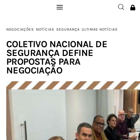
Institucional
NEGOCIAÇÕES
NOTÍCIAS
SEGURANÇA
ULTIMAS NOTÍCIAS
Filie-se
COLETIVO NACIONAL DE
SEGURANÇA DEFINE
Publicações
PROPOSTAS PARA
NEGOCIAÇÃO
Galerias
Notícias
Links
Contatos