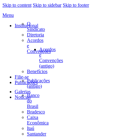
Skip to content
Skip to sidebar
Skip to footer
Menu
O
Institucional
Sindicato
Diretoria
Acordos
e
Acordos
Convenções
e
Convenções
(antigo)
Benefícios
Filie-se
Publicações
Publicações
(antigo)
Galerias
Banco
Notícias
do
Brasil
Bradesco
Caixa
Econômica
Itaú
Santander