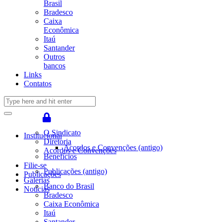
Brasil
Bradesco
Caixa
Econômica
Itaú
Santander
Outros
bancos
Links
Contatos
O Sindicato
Institucional
Diretoria
Acordos e Convenções (antigo)
Acordos e Convenções
Benefícios
Filie-se
Publicações (antigo)
Publicações
Galerias
Banco do Brasil
Notícias
Bradesco
Caixa Econômica
Itaú
Santander