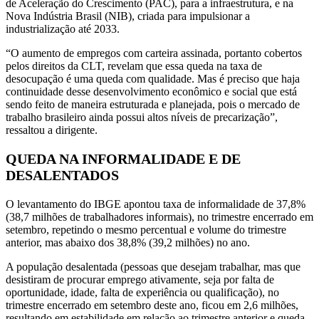
de Aceleração do Crescimento (PAC), para a infraestrutura, e na
Nova Indústria Brasil (NIB), criada para impulsionar a
industrialização até 2033.
“O aumento de empregos com carteira assinada, portanto cobertos
pelos direitos da CLT, revelam que essa queda na taxa de
desocupação é uma queda com qualidade. Mas é preciso que haja
continuidade desse desenvolvimento econômico e social que está
sendo feito de maneira estruturada e planejada, pois o mercado de
trabalho brasileiro ainda possui altos níveis de precarização”,
ressaltou a dirigente.
QUEDA NA INFORMALIDADE E DE
DESALENTADOS
O levantamento do IBGE apontou taxa de informalidade de 37,8%
(38,7 milhões de trabalhadores informais), no trimestre encerrado em
setembro, repetindo o mesmo percentual e volume do trimestre
anterior, mas abaixo dos 38,8% (39,2 milhões) no ano.
A população desalentada (pessoas que desejam trabalhar, mas que
desistiram de procurar emprego ativamente, seja por falta de
oportunidade, idade, falta de experiência ou qualificação), no
trimestre encerrado em setembro deste ano, ficou em 2,6 milhões,
resultando em estabilidade em relação ao trimestre anterior e queda