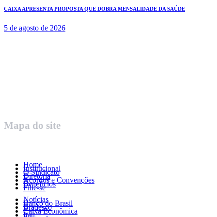
CAIXA APRESENTA PROPOSTA QUE DOBRA MENSALIDADE DA SAÚDE
5 de agosto de 2026
Rua Governador Valadares 450
Centro – Uberaba MG – Cep 38010-380
Telefone: (34) 3312.1993
Mapa do site
Home
Institucional
O Sindicato
Diretoria
Acordos e Convenções
Benefícios
Filie-se
Notícias
Banco do Brasil
Bradesco
Caixa Econômica
Itaú