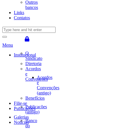
Outros
bancos
Links
Contatos
Menu
O
Institucional
Sindicato
Diretoria
Acordos
e
Acordos
Convenções
e
Convenções
(antigo)
Benefícios
Filie-se
Publicações
Publicações
(antigo)
Galerias
Banco
Notícias
do