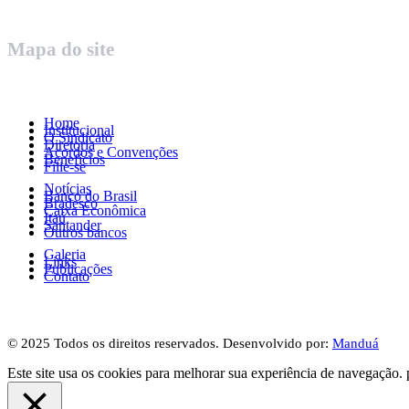
Mapa do site
Home
Institucional
O Sindicato
Diretoria
Acordos e Convenções
Benefícios
Filie-se
Notícias
Banco do Brasil
Bradesco
Caixa Econômica
Itaú
Santander
Outros bancos
Galeria
Links
Publicações
Contato
© 2025 Todos os direitos reservados. Desenvolvido por:
Manduá
Este site usa os cookies para melhorar sua experiência de navegação. 