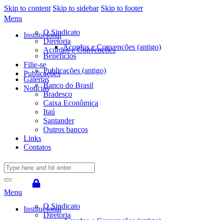
Skip to content
Skip to sidebar
Skip to footer
Menu
O Sindicato
Institucional
Diretoria
Acordos e Convenções (antigo)
Acordos e Convenções
Benefícios
Filie-se
Publicações (antigo)
Publicações
Galerias
Banco do Brasil
Notícias
Bradesco
Caixa Econômica
Itaú
Santander
Outros bancos
Links
Contatos
Menu
O Sindicato
Institucional
Diretoria