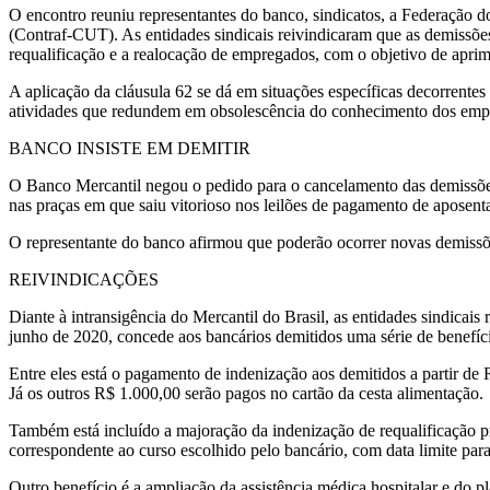
O encontro reuniu representantes do banco, sindicatos, a Federação
(Contraf-CUT). As entidades sindicais reivindicaram que as demissões
requalificação e a realocação de empregados, com o objetivo de apri
A aplicação da cláusula 62 se dá em situações específicas decorrente
atividades que redundem em obsolescência do conhecimento dos empr
BANCO INSISTE EM DEMITIR
O Banco Mercantil negou o pedido para o cancelamento das demissões
nas praças em que saiu vitorioso nos leilões de pagamento de aposent
O representante do banco afirmou que poderão ocorrer novas demissõ
REIVINDICAÇÕES
Diante à intransigência do Mercantil do Brasil, as entidades sindica
junho de 2020, concede aos bancários demitidos uma série de benefíc
Entre eles está o pagamento de indenização aos demitidos a partir d
Já os outros R$ 1.000,00 serão pagos no cartão da cesta alimentação.
Também está incluído a majoração da indenização de requalificação pr
correspondente ao curso escolhido pelo bancário, com data limite par
Outro benefício é a ampliação da assistência médica hospitalar e do