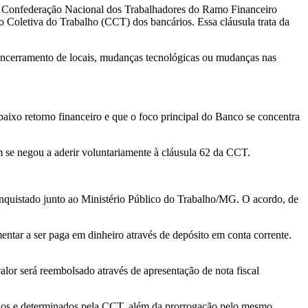
 a Confederação Nacional dos Trabalhadores do Ramo Financeiro
o Coletiva do Trabalho (CCT) dos bancários. Essa cláusula trata da
, encerramento de locais, mudanças tecnológicas ou mudanças nas
ixo retorno financeiro e que o foco principal do Banco se concentra
 se negou a aderir voluntariamente à cláusula 62 da CCT.
conquistado junto ao Ministério Público do Trabalho/MG. O acordo, de
ntar a ser paga em dinheiro através de depósito em conta corrente.
lor será reembolsado através de apresentação de nota fiscal
ntidos e determinados pela CCT, além da prorrogação pelo mesmo