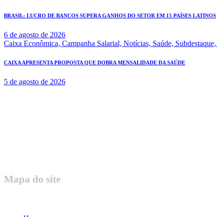
BRASIL: LUCRO DE BANCOS SUPERA GANHOS DO SETOR EM 15 PAÍSES LATINOS
6 de agosto de 2026
Caixa Econômica,
Campanha Salarial,
Notícias,
Saúde,
Subdestaque
CAIXA APRESENTA PROPOSTA QUE DOBRA MENSALIDADE DA SAÚDE
5 de agosto de 2026
Rua Governador Valadares 450
Centro – Uberaba MG – Cep 38010-380
Telefone: (34) 3312.1993
Mapa do site