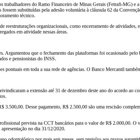
 dos trabalhadores do Ramo Financeiro de Minas Gerais (Fetrafi-MG) e
 fossem substituídas pela adesão voluntária à cláusula 62 da Convençã
moramento técnico.
s de reestruturações organizacionais, como encerramento de atividades
egados em atividade nessas áreas.
. Argumentou que o fechamento das plataformas foi ocasionado pelo ba
ados e pensionistas do INSS.
es pontuais em toda a sua rede de agências. O Banco Mercantil também
is reivindicaram a extensão até 31 de dezembro deste ano do acordo ao 
ios.
e R$ 3.500,00. Desse pagamento, R$ 2.500,00 são uma rescisão compleme
ofissional prevista na CCT bancários para o valor de R$ 2.000,00. O va
a apresentação no dia 31/12/2020.
 plano odontológico por mais seis meses, sem prejuízo aos prazos gara