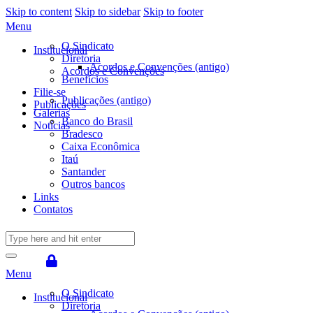
Skip to content
Skip to sidebar
Skip to footer
Menu
O Sindicato
Institucional
Diretoria
Acordos e Convenções (antigo)
Acordos e Convenções
Benefícios
Filie-se
Publicações (antigo)
Publicações
Galerias
Banco do Brasil
Notícias
Bradesco
Caixa Econômica
Itaú
Santander
Outros bancos
Links
Contatos
Menu
O Sindicato
Institucional
Diretoria