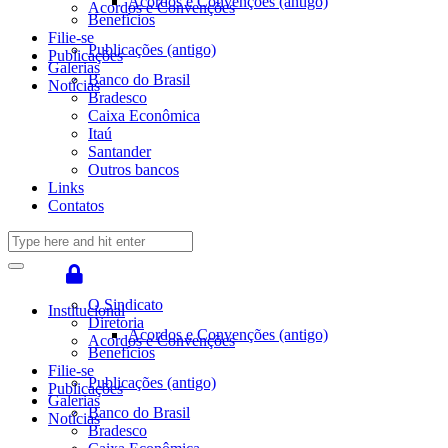
Acordos e Convenções (antigo)
Acordos e Convenções
Benefícios
Filie-se
Publicações (antigo)
Publicações
Galerias
Banco do Brasil
Notícias
Bradesco
Caixa Econômica
Itaú
Santander
Outros bancos
Links
Contatos
O Sindicato
Institucional
Diretoria
Acordos e Convenções (antigo)
Acordos e Convenções
Benefícios
Filie-se
Publicações (antigo)
Publicações
Galerias
Banco do Brasil
Notícias
Bradesco