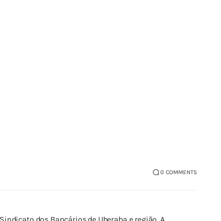
0
COMMENTS
indicato dos Bancários de Uberaba e região. A 