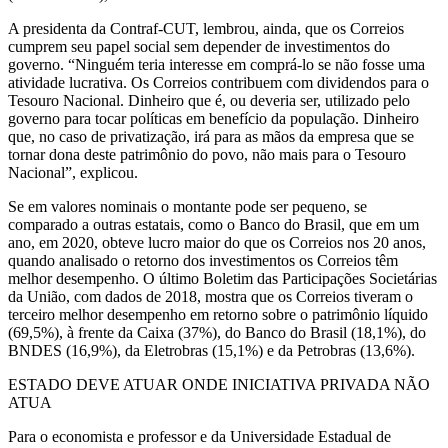
A presidenta da Contraf-CUT, lembrou, ainda, que os Correios
cumprem seu papel social sem depender de investimentos do
governo. “Ninguém teria interesse em comprá-lo se não fosse uma
atividade lucrativa. Os Correios contribuem com dividendos para o
Tesouro Nacional. Dinheiro que é, ou deveria ser, utilizado pelo
governo para tocar políticas em benefício da população. Dinheiro
que, no caso de privatização, irá para as mãos da empresa que se
tornar dona deste patrimônio do povo, não mais para o Tesouro
Nacional”, explicou.
Se em valores nominais o montante pode ser pequeno, se
comparado a outras estatais, como o Banco do Brasil, que em um
ano, em 2020, obteve lucro maior do que os Correios nos 20 anos,
quando analisado o retorno dos investimentos os Correios têm
melhor desempenho. O último Boletim das Participações Societárias
da União, com dados de 2018, mostra que os Correios tiveram o
terceiro melhor desempenho em retorno sobre o patrimônio líquido
(69,5%), à frente da Caixa (37%), do Banco do Brasil (18,1%), do
BNDES (16,9%), da Eletrobras (15,1%) e da Petrobras (13,6%).
ESTADO DEVE ATUAR ONDE INICIATIVA PRIVADA NÃO
ATUA
Para o economista e professor e da Universidade Estadual de