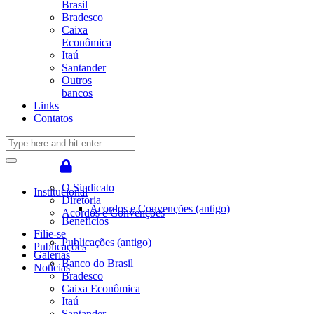
Brasil
Bradesco
Caixa
Econômica
Itaú
Santander
Outros
bancos
Links
Contatos
O Sindicato
Institucional
Diretoria
Acordos e Convenções (antigo)
Acordos e Convenções
Benefícios
Filie-se
Publicações (antigo)
Publicações
Galerias
Banco do Brasil
Notícias
Bradesco
Caixa Econômica
Itaú
Santander