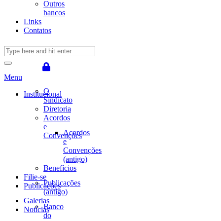
Outros
bancos
Links
Contatos
Menu
O
Institucional
Sindicato
Diretoria
Acordos
e
Acordos
Convenções
e
Convenções
(antigo)
Benefícios
Filie-se
Publicações
Publicações
(antigo)
Galerias
Banco
Notícias
do