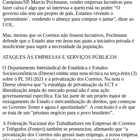
Campinas/SP, Marcio Pochmann, vender empresas lucrativas para
fazer caixa é algo que só interessa a quem está no poder. “O
governo não tem um projeto de país. Estamos vivendo o
‘presentismo’, vendendo o almoço para comprar o jantar”, disse ao
UOL.
Mas, mesmo que os Correios não fossem lucrativos, Pochmann
defende que o Estado atue em áreas nas quais a iniciativa privada é
insuficiente para suprir a necessidade da população.
ATAQUES ÀS EMPRESAS E SERVIÇOS PÚBLICOS
O Departamento Intersindical de Estatística e Estudos
Socioeconômicos (Dieese) emitiu uma nota técnica na terça-feira (3)
sobre o PL 591/2021 e a privatização dos Correios. Na nota o
Dieese observa que “a estratégia de privatização da ECT e
liberalização ampla do mercado postal não é uma ação
governamental específica. Ela faz parte de um projeto maior de
enxugamento do Estado e mercantilização de direitos, que começou
no Governo Temer e agora é aprofundado”. A conclusão é a de que
se trata de um “péssimo negócio para o povo brasileiro”.
A Federação Nacional dos Trabalhadores em Empresas de Correios
e Telégrafos (Fentect) também se pronunciou, afirmando que “a
privatização dos Correios não gerará mais emprego, a nossa empresa