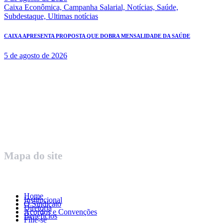
Caixa Econômica,
Campanha Salarial,
Notícias,
Saúde,
Subdestaque,
Ultimas notícias
CAIXA APRESENTA PROPOSTA QUE DOBRA MENSALIDADE DA SAÚDE
5 de agosto de 2026
Rua Governador Valadares 450
Centro – Uberaba MG – Cep 38010-380
Telefone: (34) 3312.1993
Mapa do site
Home
Institucional
O Sindicato
Diretoria
Acordos e Convenções
Benefícios
Filie-se