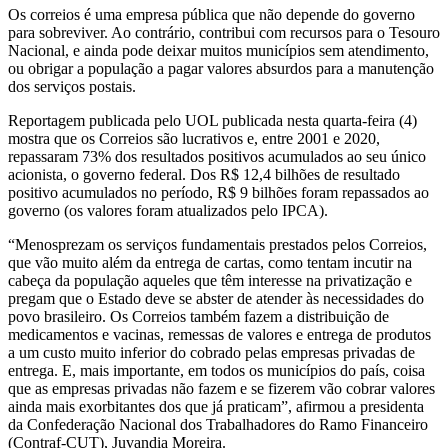
Os correios é uma empresa pública que não depende do governo
para sobreviver. Ao contrário, contribui com recursos para o Tesouro
Nacional, e ainda pode deixar muitos municípios sem atendimento,
ou obrigar a população a pagar valores absurdos para a manutenção
dos serviços postais.
Reportagem publicada pelo UOL publicada nesta quarta-feira (4)
mostra que os Correios são lucrativos e, entre 2001 e 2020,
repassaram 73% dos resultados positivos acumulados ao seu único
acionista, o governo federal. Dos R$ 12,4 bilhões de resultado
positivo acumulados no período, R$ 9 bilhões foram repassados ao
governo (os valores foram atualizados pelo IPCA).
“Menosprezam os serviços fundamentais prestados pelos Correios,
que vão muito além da entrega de cartas, como tentam incutir na
cabeça da população aqueles que têm interesse na privatização e
pregam que o Estado deve se abster de atender às necessidades do
povo brasileiro. Os Correios também fazem a distribuição de
medicamentos e vacinas, remessas de valores e entrega de produtos
a um custo muito inferior do cobrado pelas empresas privadas de
entrega. E, mais importante, em todos os municípios do país, coisa
que as empresas privadas não fazem e se fizerem vão cobrar valores
ainda mais exorbitantes dos que já praticam”, afirmou a presidenta
da Confederação Nacional dos Trabalhadores do Ramo Financeiro
(Contraf-CUT), Juvandia Moreira.