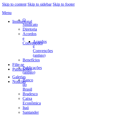
Skip to content
Skip to sidebar
Skip to footer
Menu
O
Institucional
Sindicato
Diretoria
Acordos
e
Acordos
Convenções
e
Convenções
(antigo)
Benefícios
Filie-se
Publicações
Publicações
(antigo)
Galerias
Banco
Notícias
do
Brasil
Bradesco
Caixa
Econômica
Itaú
Santander