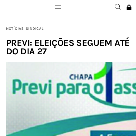
Institucional
NOTÍCIAS
SINDICAL
Filie-se
PREVI: ELEIÇÕES SEGUEM ATÉ
DO DIA 27
Publicações
Galerias
Notícias
Links
Contatos