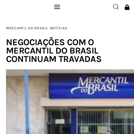
Institucional
MERCANTIL DO BRASIL
NOTÍCIAS
Filie-se
NEGOCIAÇÕES COM O
MERCANTIL DO BRASIL
Publicações
CONTINUAM TRAVADAS
Galerias
Notícias
Links
Contatos