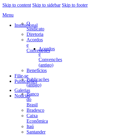
Skip to content
Skip to sidebar
Skip to footer
Menu
O
Institucional
Sindicato
Diretoria
Acordos
e
Acordos
Convenções
e
Convenções
(antigo)
Benefícios
Filie-se
Publicações
Publicações
(antigo)
Galerias
Banco
Notícias
do
Brasil
Bradesco
Caixa
Econômica
Itaú
Santander