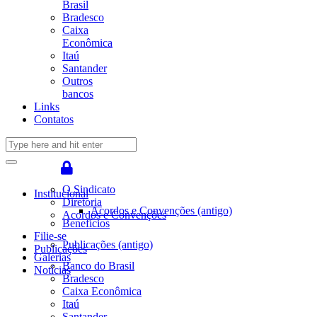
Brasil
Bradesco
Caixa
Econômica
Itaú
Santander
Outros
bancos
Links
Contatos
O Sindicato
Institucional
Diretoria
Acordos e Convenções (antigo)
Acordos e Convenções
Benefícios
Filie-se
Publicações (antigo)
Publicações
Galerias
Banco do Brasil
Notícias
Bradesco
Caixa Econômica
Itaú
Santander