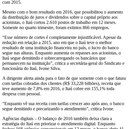
com 2015.
Mesmo com o bom resultado em 2016, que possibilitou o aumento
da distribuição de juros e dividendos sobre o capital próprio aos
acionistas, o Itaú cortou 2.610 postos de trabalho em 12 meses.
Somente no quarto trimestre, foram extintos 866 empregos.
“Esse número de cortes é completamente injustificável. Apesar da
redução em relação a 2015, ano em que o Itaú teve o melhor
resultado de uma instituição financeira no país, o lucro do banco
segue nas alturas. Enquanto aumenta os repasses aos acionistas, o
Itaú segue demitindo e sobrecarregando os bancários que
permanecem na instituição”, critica a secretária-geral do Sindicato e
funcionária do Itaú, Ivone Silva.
A dirigente alerta ainda para o fato de que somente com o que fatura
com tarifas cobradas dos clientes (R$ 33,228 bilhões), receita que
teve aumento de 7,8% em 2016, o Itaú cobre em 155,1% toda
despesa com pessoal.
“Enquanto vê sua receita com tarifas crescer ano após ano, o banco
segue demitindo e precarizando o atendimento”, critica Ivone.
Agências digitais – O balanço de 2016 também deixa clara a
estratégia do Itaú em priorizar o atendimento digital. Enquanto
fechou 168 agências convencionais em 12 meses, o banco abriu 41