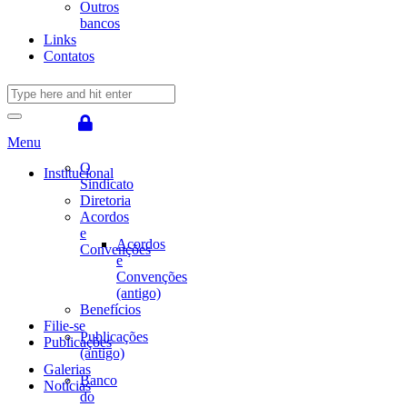
Outros
bancos
Links
Contatos
Menu
O
Institucional
Sindicato
Diretoria
Acordos
e
Acordos
Convenções
e
Convenções
(antigo)
Benefícios
Filie-se
Publicações
Publicações
(antigo)
Galerias
Banco
Notícias
do