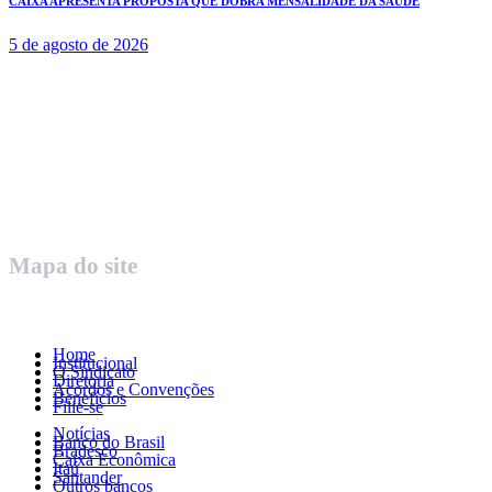
CAIXA APRESENTA PROPOSTA QUE DOBRA MENSALIDADE DA SAÚDE
5 de agosto de 2026
Rua Governador Valadares 450
Centro – Uberaba MG – Cep 38010-380
Telefone: (34) 3312.1993
Mapa do site
Home
Institucional
O Sindicato
Diretoria
Acordos e Convenções
Benefícios
Filie-se
Notícias
Banco do Brasil
Bradesco
Caixa Econômica
Itaú
Santander
Outros bancos