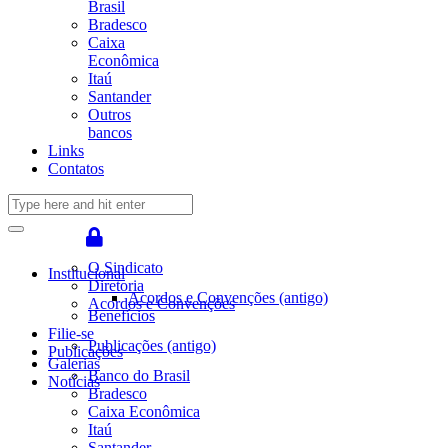
Brasil
Bradesco
Caixa
Econômica
Itaú
Santander
Outros
bancos
Links
Contatos
O Sindicato
Institucional
Diretoria
Acordos e Convenções (antigo)
Acordos e Convenções
Benefícios
Filie-se
Publicações (antigo)
Publicações
Galerias
Banco do Brasil
Notícias
Bradesco
Caixa Econômica
Itaú
Santander