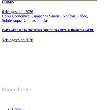
LATINOS
6 de agosto de 2026
Caixa Econômica,
Campanha Salarial,
Notícias,
Saúde,
Subdestaque,
Ultimas notícias
CAIXA APRESENTA PROPOSTA QUE DOBRA MENSALIDADE DA SAÚDE
5 de agosto de 2026
Rua Governador Valadares 450
Centro – Uberaba MG – Cep 38010-380
Telefone: (34) 3312.1993
Mapa do site
Home