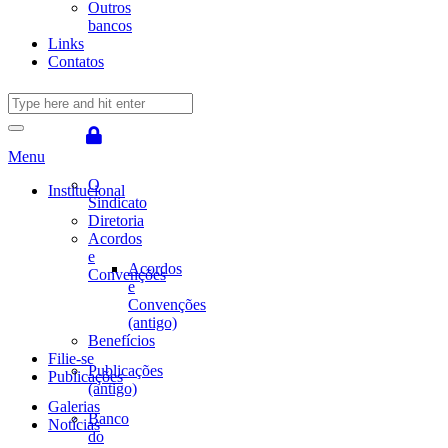
Outros
bancos
Links
Contatos
Menu
O
Institucional
Sindicato
Diretoria
Acordos
e
Acordos
Convenções
e
Convenções
(antigo)
Benefícios
Filie-se
Publicações
Publicações
(antigo)
Galerias
Banco
Notícias
do