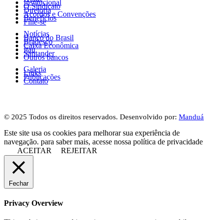
Institucional
O Sindicato
Diretoria
Acordos e Convenções
Benefícios
Filie-se
Notícias
Banco do Brasil
Bradesco
Caixa Econômica
Itaú
Santander
Outros bancos
Galeria
Links
Publicações
Contato
© 2025 Todos os direitos reservados. Desenvolvido por:
Manduá
Este site usa os cookies para melhorar sua experiência de
navegação. para saber mais, acesse nossa política de privacidade
ACEITAR
REJEITAR
Fechar
Privacy Overview