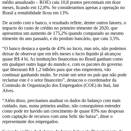
médio anualizado – ROE) caiu 10,8 pontos percentuais em doze
meses, ficando em 12,8%. Se considerarmos apenas a operação no
Brasil a rentabilidade ficou em 13%.
De acordo com o banco, o resultado reflete, dentre outros fatores, o
impacto do custo de crédito no primeiro trimestre de 2020, que
apresentou um aumento de 175,2% quando comparado ao mesmo
trimestre do ano passado, e do produto bancário, que caiu 3,5%.
“O banco destaca a queda de 43% no lucro, mas nós, não podemos
deixar de observar que em três meses o lucro líquido já alcançou
quase R$ 4 bi. As instituições financeiras no Brasil ganham como
em qualquer outro lugar do mundo e, com os pacotes do governo
que liberaram R$ 1,2 bilhões para que elas emprestem, vão
continuar ganhando muito. Se existe um setor no país que não pode
reclamar este é o setor financeiro”, destacou o coordenador da
Comissão de Organização dos Empregados (COE) do Itaú, Jair
Alves.
“Além disso, precisamos analisar os dados do balanço com mais
cuidado, mas, numa primeira análise, não conseguimos entender
como pode ter havido um crescimento de quase 83% nas despesas
com captação de recursos com uma Selic tão baixa”, disse o
representante dos empregados.