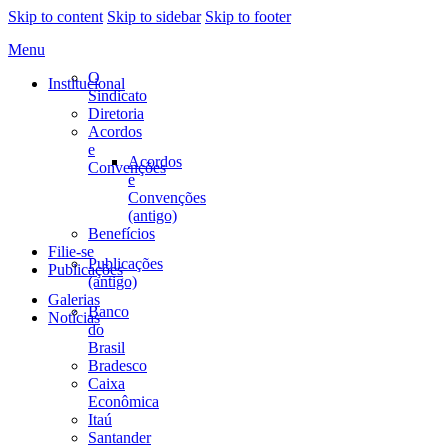
Skip to content
Skip to sidebar
Skip to footer
Menu
O
Institucional
Sindicato
Diretoria
Acordos
e
Acordos
Convenções
e
Convenções
(antigo)
Benefícios
Filie-se
Publicações
Publicações
(antigo)
Galerias
Banco
Notícias
do
Brasil
Bradesco
Caixa
Econômica
Itaú
Santander