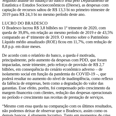
Segundo análise do balanço do banco feita pelo Departamento de
Estatística e Estudos Socioeconômicos (Dieese), as despesas com
captação de recursos saltou de R$ 13,3 bi no primeiro trimestre de
2019 para R$ 24,3 bi no mesmo período deste ano.
LUCRO DO BRADESCO
O Bradesco lucrou R$ 3,8 bilhões no 1º trimestre de 2020, com
queda de 39,8%, em relação ao mesmo período de 2019 e de 43,5%
comparado ao 4º trimestre de 2019. O retorno sobre o Patrimônio
Líquido médio anualizado (ROE) ficou em 11,7%, com redução de
8,8 p.p. em doze meses.
De acordo com o relatório do banco, a queda é motivada,
principalmente, pelo aumento da despesas com PDD, que foram
impactadas, neste trimestre, pelo reforço de provisão de R$ 2,7
bilhões, em consequência do cenário econômico adverso – de
isolamento social em função da pandemia do COVID-19 –, que
poderá resultar no aumento do nível de inadimplência, como reflexo
da falência de empresas, bem como a degradação do valor das
garantias. Esse efeito, porém, foi compensado pelo crescimento da
margem financeira com clientes, redução das despesas operacionais
no período e crescimento nas receitas de prestação de serviços.
“Mesmo com essa queda na comparação com os últimos resultados,
não podemos deixar de observar que o Bradesco, assim como os
demais bancos, é altamente lucrativo. Tanto em momentos de crise