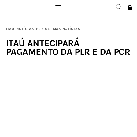
Institucional
ITAÚ
NOTÍCIAS
PLR
ULTIMAS NOTÍCIAS
Filie-se
ITAÚ ANTECIPARÁ
PAGAMENTO DA PLR E DA PCR
Publicações
Galerias
Notícias
Links
Contatos