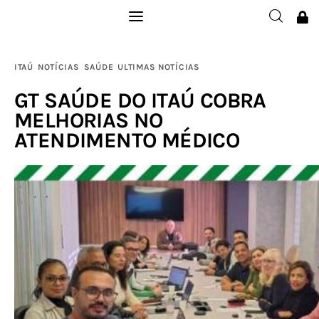
Institucional
ITAÚ
NOTÍCIAS
SAÚDE
ULTIMAS NOTÍCIAS
Filie-se
GT SAÚDE DO ITAÚ COBRA
MELHORIAS NO
Publicações
ATENDIMENTO MÉDICO
Galerias
Notícias
Links
Contatos