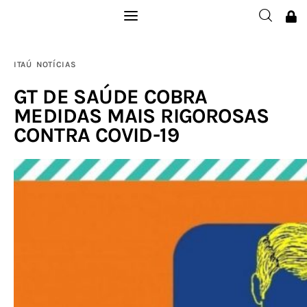
Institucional
ITAÚ
NOTÍCIAS
Filie-se
GT DE SAÚDE COBRA
MEDIDAS MAIS RIGOROSAS
Publicações
CONTRA COVID-19
Galerias
Notícias
Links
Contatos