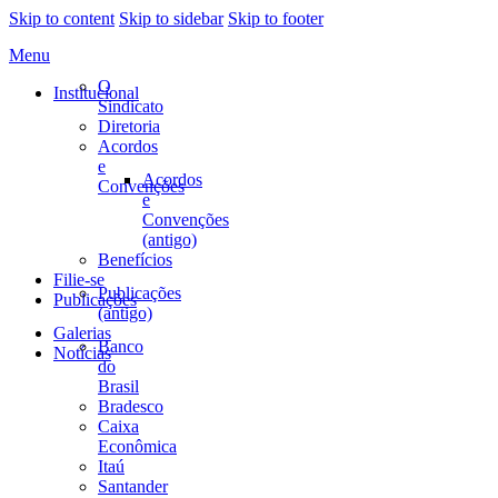
Skip to content
Skip to sidebar
Skip to footer
Menu
O
Institucional
Sindicato
Diretoria
Acordos
e
Acordos
Convenções
e
Convenções
(antigo)
Benefícios
Filie-se
Publicações
Publicações
(antigo)
Galerias
Banco
Notícias
do
Brasil
Bradesco
Caixa
Econômica
Itaú
Santander