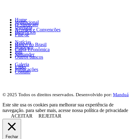
Home
Institucional
O Sindicato
Diretoria
Acordos e Convenções
Benefícios
Filie-se
Notícias
Banco do Brasil
Bradesco
Caixa Econômica
Itaú
Santander
Outros bancos
Galeria
Links
Publicações
Contato
© 2025 Todos os direitos reservados. Desenvolvido por:
Manduá
Este site usa os cookies para melhorar sua experiência de
navegação. para saber mais, acesse nossa política de privacidade
ACEITAR
REJEITAR
Fechar