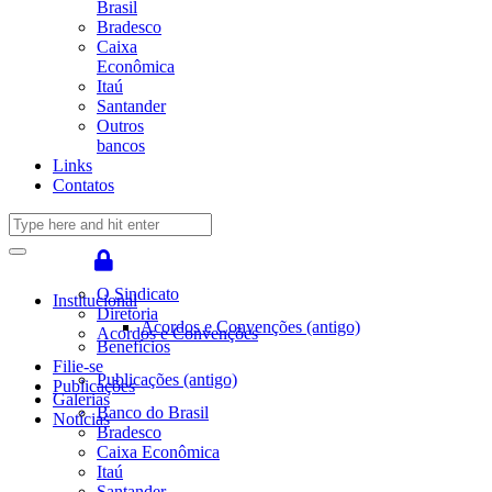
Brasil
Bradesco
Caixa
Econômica
Itaú
Santander
Outros
bancos
Links
Contatos
O Sindicato
Institucional
Diretoria
Acordos e Convenções (antigo)
Acordos e Convenções
Benefícios
Filie-se
Publicações (antigo)
Publicações
Galerias
Banco do Brasil
Notícias
Bradesco
Caixa Econômica
Itaú
Santander