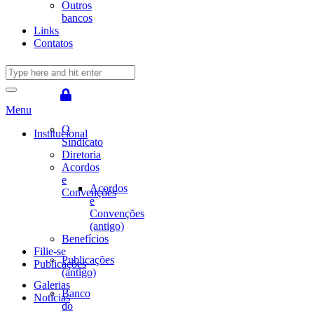
Outros
bancos
Links
Contatos
Menu
O
Institucional
Sindicato
Diretoria
Acordos
e
Acordos
Convenções
e
Convenções
(antigo)
Benefícios
Filie-se
Publicações
Publicações
(antigo)
Galerias
Banco
Notícias
do