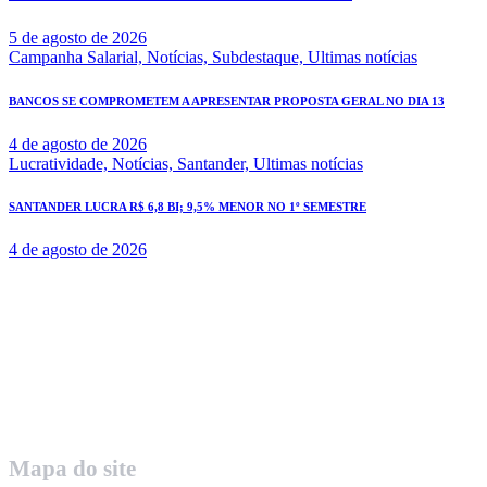
5 de agosto de 2026
Campanha Salarial,
Notícias,
Subdestaque,
Ultimas notícias
BANCOS SE COMPROMETEM A APRESENTAR PROPOSTA GERAL NO DIA 13
4 de agosto de 2026
Lucratividade,
Notícias,
Santander,
Ultimas notícias
SANTANDER LUCRA R$ 6,8 BI; 9,5% MENOR NO 1º SEMESTRE
4 de agosto de 2026
Rua Governador Valadares 450
Centro – Uberaba MG – Cep 38010-380
Telefone: (34) 3312.1993
Mapa do site