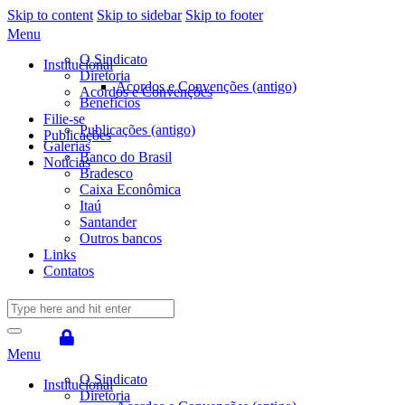
Skip to content
Skip to sidebar
Skip to footer
Menu
O Sindicato
Institucional
Diretoria
Acordos e Convenções (antigo)
Acordos e Convenções
Benefícios
Filie-se
Publicações (antigo)
Publicações
Galerias
Banco do Brasil
Notícias
Bradesco
Caixa Econômica
Itaú
Santander
Outros bancos
Links
Contatos
Menu
O Sindicato
Institucional
Diretoria