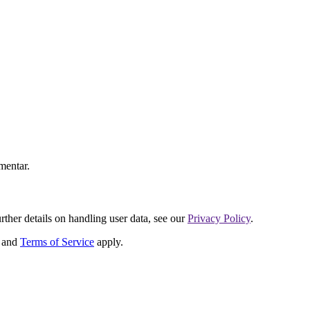
mentar.
urther details on handling user data, see our
Privacy Policy
.
and
Terms of Service
apply.