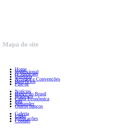
Centro – Uberaba MG – Cep 38010-380
Telefone: (34) 3312.1993
Mapa do site
Home
Institucional
O Sindicato
Diretoria
Acordos e Convenções
Benefícios
Filie-se
Notícias
Banco do Brasil
Bradesco
Caixa Econômica
Itaú
Santander
Outros bancos
Galeria
Links
Publicações
Contato