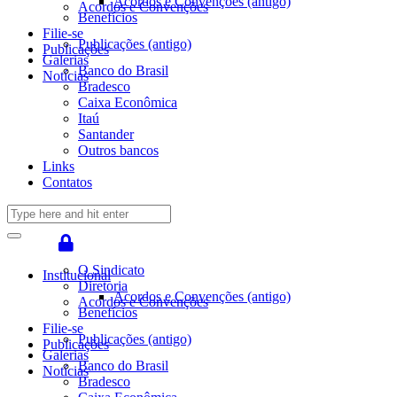
Acordos e Convenções (antigo)
Acordos e Convenções
Benefícios
Filie-se
Publicações (antigo)
Publicações
Galerias
Banco do Brasil
Notícias
Bradesco
Caixa Econômica
Itaú
Santander
Outros bancos
Links
Contatos
O Sindicato
Institucional
Diretoria
Acordos e Convenções (antigo)
Acordos e Convenções
Benefícios
Filie-se
Publicações (antigo)
Publicações
Galerias
Banco do Brasil
Notícias
Bradesco