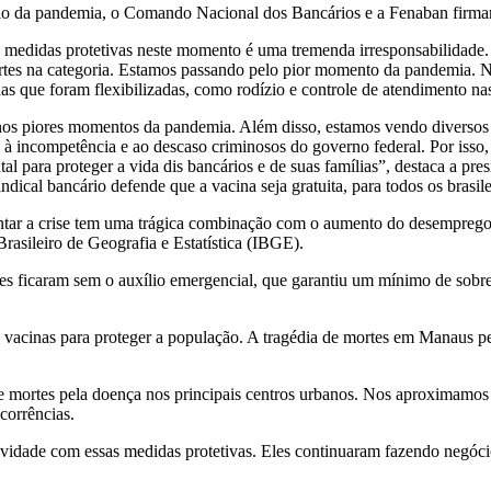
ício da pandemia, o Comando Nacional dos Bancários e a Fenaban firma
s medidas protetivas neste momento é uma tremenda irresponsabilidad
tes na categoria. Estamos passando pelo pior momento da pandemia. N
s que foram flexibilizadas, como rodízio e controle de atendimento na
 nos piores momentos da pandemia. Além disso, estamos vendo diversos
o à incompetência e ao descaso criminosos do governo federal. Por isso
 para proteger a vida dis bancários e de suas famílias”, destaca a pre
al bancário defende que a vacina seja gratuita, para todos os brasile
entar a crise tem uma trágica combinação com o aumento do desemprego
Brasileiro de Geografia e Estatística (IBGE).
ores ficaram sem o auxílio emergencial, que garantiu um mínimo de sobr
 vacinas para proteger a população. A tragédia de mortes em Manaus p
ortes pela doença nos principais centros urbanos. Nos aproximamos d
corrências.
idade com essas medidas protetivas. Eles continuaram fazendo negócio