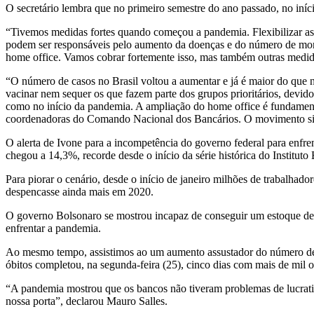
O secretário lembra que no primeiro semestre do ano passado, no in
“Tivemos medidas fortes quando começou a pandemia. Flexibilizar a
podem ser responsáveis pelo aumento da doenças e do número de mor
home office. Vamos cobrar fortemente isso, mas também outras medida
“O número de casos no Brasil voltou a aumentar e já é maior do que
vacinar nem sequer os que fazem parte dos grupos prioritários, devid
como no início da pandemia. A ampliação do home office é fundamental
coordenadoras do Comando Nacional dos Bancários. O movimento sindic
O alerta de Ivone para a incompetência do governo federal para enfr
chegou a 14,3%, recorde desde o início da série histórica do Instituto 
Para piorar o cenário, desde o início de janeiro milhões de trabalhad
despencasse ainda mais em 2020.
O governo Bolsonaro se mostrou incapaz de conseguir um estoque de
enfrentar a pandemia.
Ao mesmo tempo, assistimos ao um aumento assustador do número de m
óbitos completou, na segunda-feira (25), cinco dias com mais de mil o
“A pandemia mostrou que os bancos não tiveram problemas de lucrativ
nossa porta”, declarou Mauro Salles.