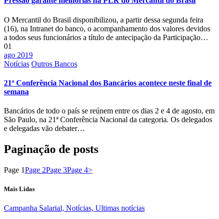
Pressão garante melhorias na PLR do Mercantil do Brasil
O Mercantil do Brasil disponibilizou, a partir dessa segunda feira
(16), na Intranet do banco, o acompanhamento dos valores devidos
a todos seus funcionários a título de antecipação da Participação…
01
ago 2019
Notícias
Outros Bancos
21ª Conferência Nacional dos Bancários acontece neste final de
semana
Bancários de todo o país se reúnem entre os dias 2 e 4 de agosto, em
São Paulo, na 21ª Conferência Nacional da categoria. Os delegados
e delegadas vão debater…
Paginação de posts
Page
1
Page
2
Page
3
Page
4
>
Mais Lidas
Campanha Salarial,
Notícias,
Ultimas notícias