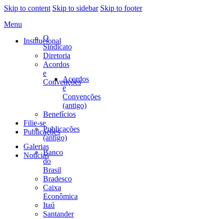
Skip to content
Skip to sidebar
Skip to footer
Menu
O
Institucional
Sindicato
Diretoria
Acordos
e
Acordos
Convenções
e
Convenções
(antigo)
Benefícios
Filie-se
Publicações
Publicações
(antigo)
Galerias
Banco
Notícias
do
Brasil
Bradesco
Caixa
Econômica
Itaú
Santander