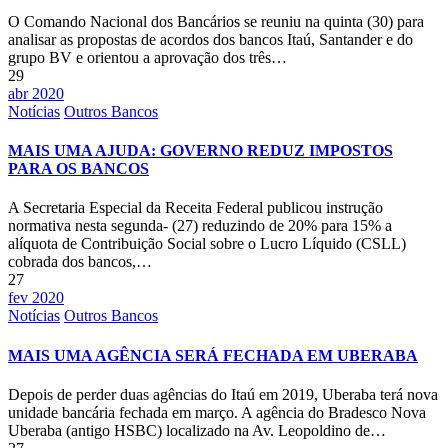
O Comando Nacional dos Bancários se reuniu na quinta (30) para
analisar as propostas de acordos dos bancos Itaú, Santander e do
grupo BV e orientou a aprovação dos três…
29
abr 2020
Notícias
Outros Bancos
MAIS UMA AJUDA: GOVERNO REDUZ IMPOSTOS
PARA OS BANCOS
A Secretaria Especial da Receita Federal publicou instrução
normativa nesta segunda- (27) reduzindo de 20% para 15% a
alíquota de Contribuição Social sobre o Lucro Líquido (CSLL)
cobrada dos bancos,…
27
fev 2020
Notícias
Outros Bancos
MAIS UMA AGÊNCIA SERÁ FECHADA EM UBERABA
Depois de perder duas agências do Itaú em 2019, Uberaba terá nova
unidade bancária fechada em março. A agência do Bradesco Nova
Uberaba (antigo HSBC) localizado na Av. Leopoldino de…