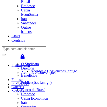
Brasil
Bradesco
Caixa
Econômica
Itaú
Santander
Outros
bancos
Links
Contatos
O Sindicato
Institucional
Diretoria
Acordos e Convenções (antigo)
Acordos e Convenções
Benefícios
Filie-se
Publicações (antigo)
Publicações
Galerias
Banco do Brasil
Notícias
Bradesco
Caixa Econômica
Itaú
Santander