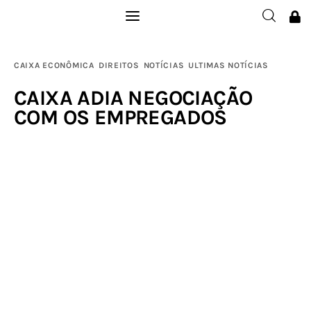
Institucional
CAIXA ECONÔMICA
DIREITOS
NOTÍCIAS
ULTIMAS NOTÍCIAS
Filie-se
CAIXA ADIA NEGOCIAÇÃO
COM OS EMPREGADOS
Publicações
Galerias
Notícias
Links
Contatos