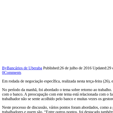
By
Bancários de Uberaba
Published:
26 de julho de 2016
Updated:
29 
0
Comments
Em rodada de negociação específica, realizada nesta terça-feira (26),
No período da manhã, foi abordado o tema sobre retorno ao trabalho.
com o banco. A preocupação com este tema está relacionada com o fat
trabalhador não se sente acolhido pelo banco e muitas vezes os gesto
Neste processo de discussão, vários pontos foram abordados, como 
trabalhadores e quem são. “Entre outros pontos, foi destacado também 