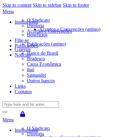
Skip to content
Skip to sidebar
Skip to footer
Menu
O Sindicato
Institucional
Diretoria
Acordos e Convenções (antigo)
Acordos e Convenções
Benefícios
Filie-se
Publicações (antigo)
Publicações
Galerias
Banco do Brasil
Notícias
Bradesco
Caixa Econômica
Itaú
Santander
Outros bancos
Links
Contatos
Menu
O Sindicato
Institucional
Diretoria