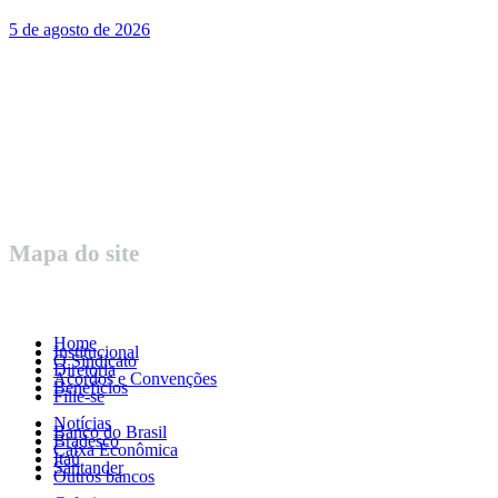
5 de agosto de 2026
Rua Governador Valadares 450
Centro – Uberaba MG – Cep 38010-380
Telefone: (34) 3312.1993
Mapa do site
Home
Institucional
O Sindicato
Diretoria
Acordos e Convenções
Benefícios
Filie-se
Notícias
Banco do Brasil
Bradesco
Caixa Econômica
Itaú
Santander
Outros bancos