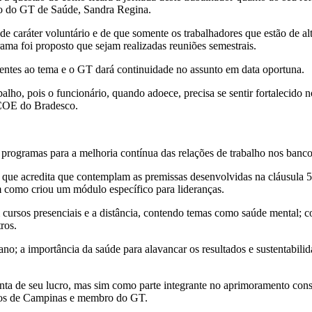
ro do GT de Saúde, Sandra Regina.
de caráter voluntário e de que somente os trabalhadores que estão de a
ama foi proposto que sejam realizadas reuniões semestrais.
nentes ao tema e o GT dará continuidade no assunto em data oportuna.
alho, pois o funcionário, quando adoece, precisa se sentir fortalecido
 COE do Bradesco.
 programas para a melhoria contínua das relações de trabalho nos banco
que acredita que contemplam as premissas desenvolvidas na cláusula 
m como criou um módulo específico para lideranças.
 cursos presenciais e a distância, contendo temas como saúde mental; co
ros.
o; a importância da saúde para alavancar os resultados e sustentabilida
enta de seu lucro, mas sim como parte integrante no aprimoramento con
rios de Campinas e membro do GT.