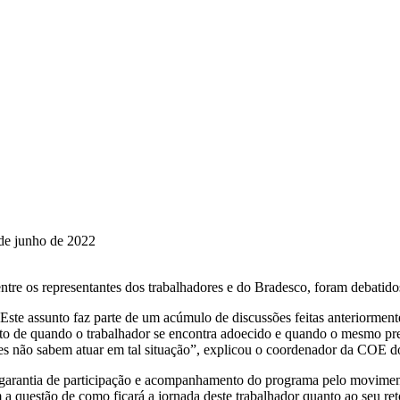
de junho de 2022
 entre os representantes dos trabalhadores e do Bradesco, foram debatid
 Este assunto faz parte de um acúmulo de discussões feitas anteriormen
o de quando o trabalhador se encontra adoecido e quando o mesmo preci
res não sabem atuar em tal situação”, explicou o coordenador da COE d
a garantia de participação e acompanhamento do programa pelo movimen
a questão de como ficará a jornada deste trabalhador quanto ao seu reto