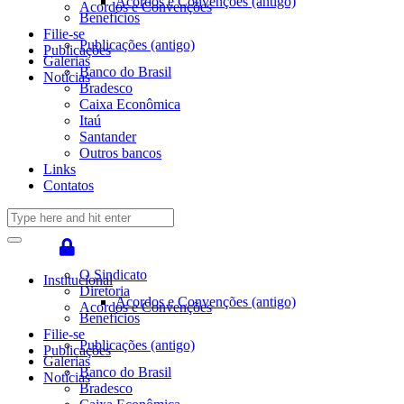
Acordos e Convenções (antigo)
Acordos e Convenções
Benefícios
Filie-se
Publicações (antigo)
Publicações
Galerias
Banco do Brasil
Notícias
Bradesco
Caixa Econômica
Itaú
Santander
Outros bancos
Links
Contatos
O Sindicato
Institucional
Diretoria
Acordos e Convenções (antigo)
Acordos e Convenções
Benefícios
Filie-se
Publicações (antigo)
Publicações
Galerias
Banco do Brasil
Notícias
Bradesco