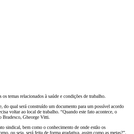
os os temas relacionados à saúde e condições de trabalho.
te, do qual será construído um documento para um possível acordo
sa voltar ao local de trabalho. “Quando este fato acontece, o
o Bradesco, Gheorge Vitti.
to sindical, bem como o conhecimento de onde estão os
rno, ou seja, será feita de forma gradativa, assim como as metas?”,