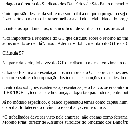
indagou a diretora do Sindicato dos Bancários de São Paulo e memb
Outra questão destacada sobre o assunto foi a de que o programa seja 
fazer parte do mesmo. Para ser melhor avaliado a viabilidade do progr
Diante dos apontamentos, o banco ficou de verificar com as áreas ati
“Foi importante a retomada do GT que discutiu sobre o retorno ao trab
adoecimento se deu lá”, frisou Ademir Vidolin, membro do GT e da
Cláusula 57
Na parte da tarde, foi a vez do GT que discutiu o desenvolvimento de
O banco fez uma apresentação aos membros do GT sobre as questões 
discorreu sobre a incorporação dos temas nas soluções existentes, be
Dentro das soluções existentes apresentadas pelo banco, se encontram
‘LER/DORT’; técnicas de liderança; autogestão para líderes; entre out
Já no módulo específico, o banco apresentou temas como capital human
dia a dia; fortalecendo o vínculo e confiança; entre outros.
“O trabalhador deve ser visto pela empresa, não apenas como ferram
Moreno Frias, diretor de Assuntos Jurídicos do Sindicato dos Bancá