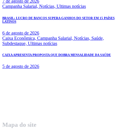
7 de agosto de 2026
Campanha Salarial,
Notícias,
Ultimas notícias
BRASIL: LUCRO DE BANCOS SUPERA GANHOS DO SETOR EM 15 PAÍSES
LATINOS
6 de agosto de 2026
Caixa Econômica,
Campanha Salarial,
Notícias,
Saúde,
Subdestaque,
Ultimas notícias
CAIXA APRESENTA PROPOSTA QUE DOBRA MENSALIDADE DA SAÚDE
5 de agosto de 2026
Rua Governador Valadares 450
Centro – Uberaba MG – Cep 38010-380
Telefone: (34) 3312.1993
Mapa do site