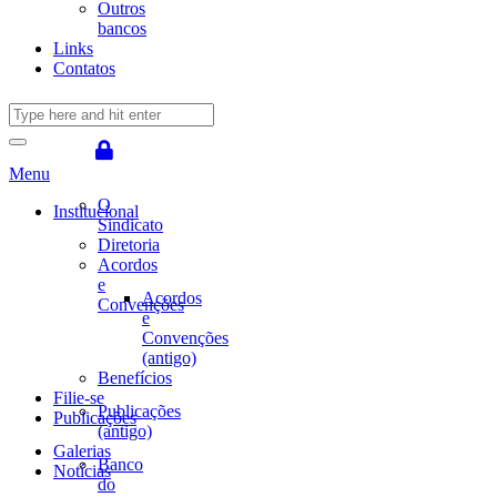
Outros
bancos
Links
Contatos
Menu
O
Institucional
Sindicato
Diretoria
Acordos
e
Acordos
Convenções
e
Convenções
(antigo)
Benefícios
Filie-se
Publicações
Publicações
(antigo)
Galerias
Banco
Notícias
do