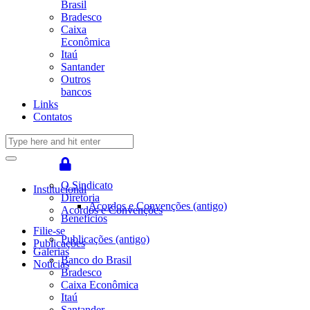
Brasil
Bradesco
Caixa
Econômica
Itaú
Santander
Outros
bancos
Links
Contatos
O Sindicato
Institucional
Diretoria
Acordos e Convenções (antigo)
Acordos e Convenções
Benefícios
Filie-se
Publicações (antigo)
Publicações
Galerias
Banco do Brasil
Notícias
Bradesco
Caixa Econômica
Itaú
Santander