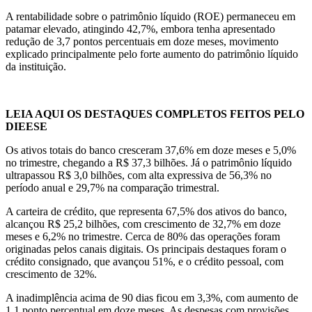
A rentabilidade sobre o patrimônio líquido (ROE) permaneceu em
patamar elevado, atingindo 42,7%, embora tenha apresentado
redução de 3,7 pontos percentuais em doze meses, movimento
explicado principalmente pelo forte aumento do patrimônio líquido
da instituição.
LEIA AQUI OS DESTAQUES COMPLETOS FEITOS PELO
DIEESE
Os ativos totais do banco cresceram 37,6% em doze meses e 5,0%
no trimestre, chegando a R$ 37,3 bilhões. Já o patrimônio líquido
ultrapassou R$ 3,0 bilhões, com alta expressiva de 56,3% no
período anual e 29,7% na comparação trimestral.
A carteira de crédito, que representa 67,5% dos ativos do banco,
alcançou R$ 25,2 bilhões, com crescimento de 32,7% em doze
meses e 6,2% no trimestre. Cerca de 80% das operações foram
originadas pelos canais digitais. Os principais destaques foram o
crédito consignado, que avançou 51%, e o crédito pessoal, com
crescimento de 32%.
A inadimplência acima de 90 dias ficou em 3,3%, com aumento de
1,1 ponto percentual em doze meses. As despesas com provisões