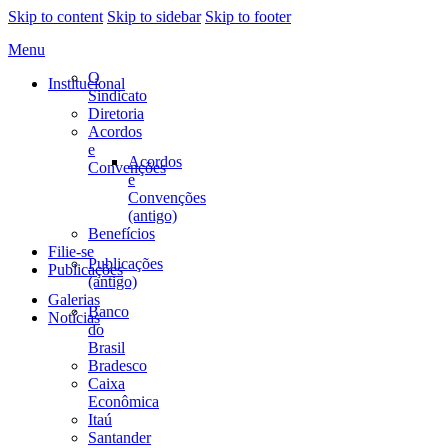
Skip to content
Skip to sidebar
Skip to footer
Menu
O
Institucional
Sindicato
Diretoria
Acordos
e
Acordos
Convenções
e
Convenções
(antigo)
Benefícios
Filie-se
Publicações
Publicações
(antigo)
Galerias
Banco
Notícias
do
Brasil
Bradesco
Caixa
Econômica
Itaú
Santander