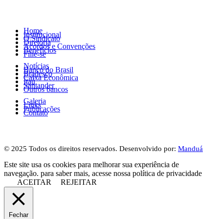
Home
Institucional
O Sindicato
Diretoria
Acordos e Convenções
Benefícios
Filie-se
Notícias
Banco do Brasil
Bradesco
Caixa Econômica
Itaú
Santander
Outros bancos
Galeria
Links
Publicações
Contato
© 2025 Todos os direitos reservados. Desenvolvido por:
Manduá
Este site usa os cookies para melhorar sua experiência de
navegação. para saber mais, acesse nossa política de privacidade
ACEITAR
REJEITAR
Fechar