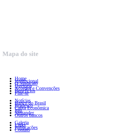
Rua Governador Valadares 450
Centro – Uberaba MG – Cep 38010-380
Telefone: (34) 3312.1993
Mapa do site
Home
Institucional
O Sindicato
Diretoria
Acordos e Convenções
Benefícios
Filie-se
Notícias
Banco do Brasil
Bradesco
Caixa Econômica
Itaú
Santander
Outros bancos
Galeria
Links
Publicações
Contato