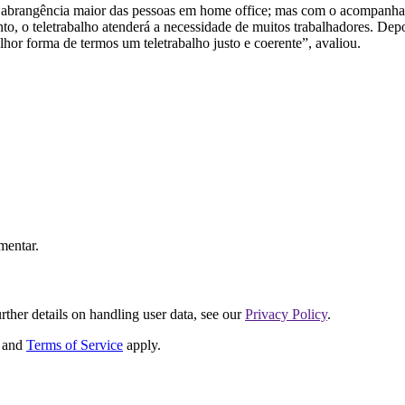
abrangência maior das pessoas em home office; mas com o acompanhame
o, o teletrabalho atenderá a necessidade de muitos trabalhadores. Dep
or forma de termos um teletrabalho justo e coerente”, avaliou.
mentar.
urther details on handling user data, see our
Privacy Policy
.
and
Terms of Service
apply.