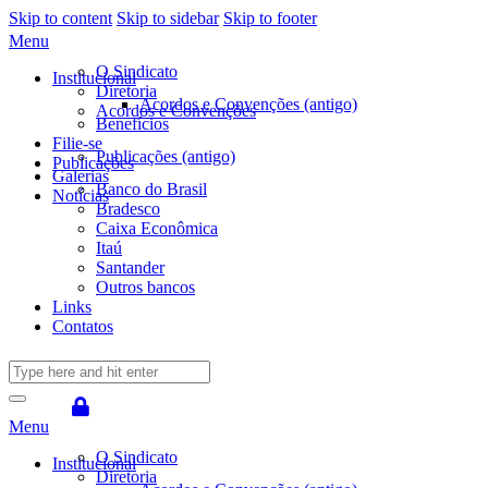
Skip to content
Skip to sidebar
Skip to footer
Menu
O Sindicato
Institucional
Diretoria
Acordos e Convenções (antigo)
Acordos e Convenções
Benefícios
Filie-se
Publicações (antigo)
Publicações
Galerias
Banco do Brasil
Notícias
Bradesco
Caixa Econômica
Itaú
Santander
Outros bancos
Links
Contatos
Menu
O Sindicato
Institucional
Diretoria