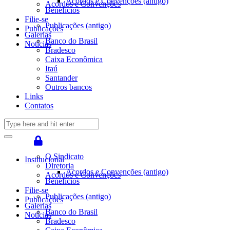
Acordos e Convenções (antigo)
Acordos e Convenções
Benefícios
Filie-se
Publicações (antigo)
Publicações
Galerias
Banco do Brasil
Notícias
Bradesco
Caixa Econômica
Itaú
Santander
Outros bancos
Links
Contatos
O Sindicato
Institucional
Diretoria
Acordos e Convenções (antigo)
Acordos e Convenções
Benefícios
Filie-se
Publicações (antigo)
Publicações
Galerias
Banco do Brasil
Notícias
Bradesco