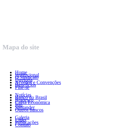
Centro – Uberaba MG – Cep 38010-380
Telefone: (34) 3312.1993
Mapa do site
Home
Institucional
O Sindicato
Diretoria
Acordos e Convenções
Benefícios
Filie-se
Notícias
Banco do Brasil
Bradesco
Caixa Econômica
Itaú
Santander
Outros bancos
Galeria
Links
Publicações
Contato