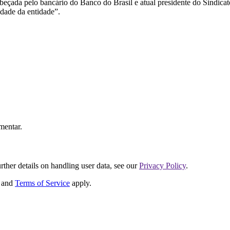
eçada pelo bancário do Banco do Brasil e atual presidente do Sindicato
idade da entidade”.
mentar.
urther details on handling user data, see our
Privacy Policy
.
and
Terms of Service
apply.