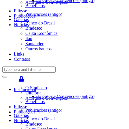
Acordos e Convenções (antigo)
Acordos e Convenções
Benefícios
Filie-se
Publicações (antigo)
Publicações
Galerias
Banco do Brasil
Notícias
Bradesco
Caixa Econômica
Itaú
Santander
Outros bancos
Links
Contatos
O Sindicato
Institucional
Diretoria
Acordos e Convenções (antigo)
Acordos e Convenções
Benefícios
Filie-se
Publicações (antigo)
Publicações
Galerias
Banco do Brasil
Notícias
Bradesco