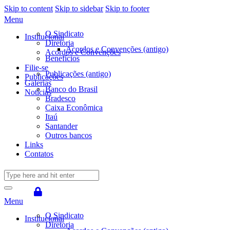
Skip to content
Skip to sidebar
Skip to footer
Menu
O Sindicato
Institucional
Diretoria
Acordos e Convenções (antigo)
Acordos e Convenções
Benefícios
Filie-se
Publicações (antigo)
Publicações
Galerias
Banco do Brasil
Notícias
Bradesco
Caixa Econômica
Itaú
Santander
Outros bancos
Links
Contatos
Menu
O Sindicato
Institucional
Diretoria