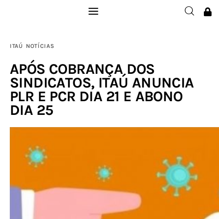
Institucional
ITAÚ
NOTÍCIAS
Filie-se
APÓS COBRANÇA DOS
SINDICATOS, ITAÚ ANUNCIA
Publicações
PLR E PCR DIA 21 E ABONO
DIA 25
Galerias
Notícias
Links
Contatos