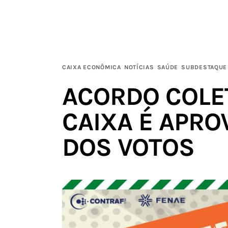
Institucional
Filie-se
Publicações
CAIXA ECONÔMICA
NOTÍCIAS
SAÚDE
SUBDESTAQUE
ACORDO COLE
Galerias
CAIXA É APRO
Notícias
DOS VOTOS
Links
Contatos