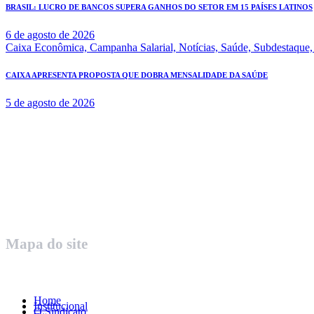
BRASIL: LUCRO DE BANCOS SUPERA GANHOS DO SETOR EM 15 PAÍSES LATINOS
6 de agosto de 2026
Caixa Econômica,
Campanha Salarial,
Notícias,
Saúde,
Subdestaque
CAIXA APRESENTA PROPOSTA QUE DOBRA MENSALIDADE DA SAÚDE
5 de agosto de 2026
Rua Governador Valadares 450
Centro – Uberaba MG – Cep 38010-380
Telefone: (34) 3312.1993
Mapa do site
Home
Institucional
O Sindicato