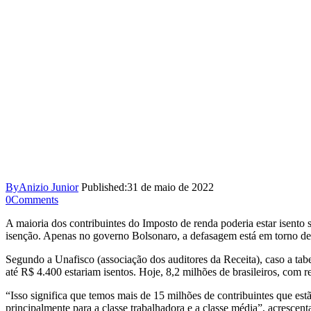
By
Anizio Junior
Published:
31 de maio de 2022
0
Comments
A maioria dos contribuintes do Imposto de renda poderia estar isento 
isenção. Apenas no governo Bolsonaro, a defasagem está em torno d
Segundo a Unafisco (associação dos auditores da Receita), caso a tab
até R$ 4.400 estariam isentos. Hoje, 8,2 milhões de brasileiros, com
“Isso significa que temos mais de 15 milhões de contribuintes que es
principalmente para a classe trabalhadora e a classe média”, acrescent