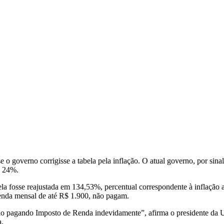
se o governo corrigisse a tabela pela inflação. O atual governo, por s
e 24%.
ela fosse reajustada em 134,53%, percentual correspondente à inflação
 renda mensal de até R$ 1.900, não pagam.
tão pagando Imposto de Renda indevidamente”, afirma o presidente da U
a.