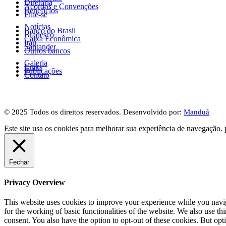
Diretoria
Acordos e Convenções
Benefícios
Filie-se
Notícias
Banco do Brasil
Bradesco
Caixa Econômica
Itaú
Santander
Outros bancos
Galeria
Links
Publicações
Contato
© 2025 Todos os direitos reservados. Desenvolvido por:
Manduá
Este site usa os cookies para melhorar sua experiência de navegação. 
Fechar
Privacy Overview
This website uses cookies to improve your experience while you naviga
for the working of basic functionalities of the website. We also use t
consent. You also have the option to opt-out of these cookies. But op