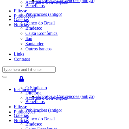
Acordos e Convenções (antigo)
Acordos e Convenções
Benefícios
Filie-se
Publicações (antigo)
Publicações
Galerias
Banco do Brasil
Notícias
Bradesco
Caixa Econômica
Itaú
Santander
Outros bancos
Links
Contatos
O Sindicato
Institucional
Diretoria
Acordos e Convenções (antigo)
Acordos e Convenções
Benefícios
Filie-se
Publicações (antigo)
Publicações
Galerias
Banco do Brasil
Notícias
Bradesco