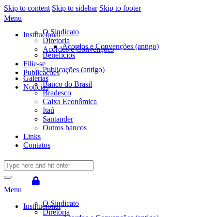
Skip to content
Skip to sidebar
Skip to footer
Menu
O Sindicato
Institucional
Diretoria
Acordos e Convenções (antigo)
Acordos e Convenções
Benefícios
Filie-se
Publicações (antigo)
Publicações
Galerias
Banco do Brasil
Notícias
Bradesco
Caixa Econômica
Itaú
Santander
Outros bancos
Links
Contatos
Menu
O Sindicato
Institucional
Diretoria