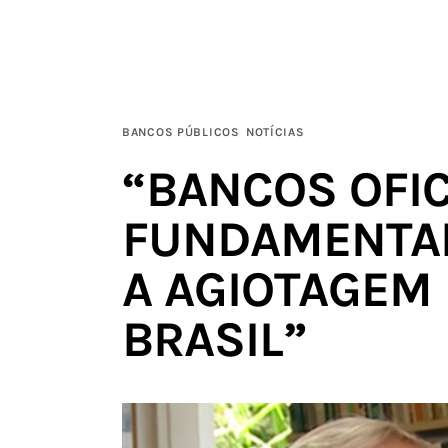
Institucional
Filie-se
Publicações
BANCOS PÚBLICOS
NOTÍCIAS
“BANCOS OFIC
Galerias
FUNDAMENTAI
Notícias
A AGIOTAGEM 
Links
Contatos
BRASIL”