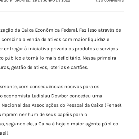
DE 2019
UPDATED:
29 DE JUNHO DE 2022
0
COMMENTS
zação da Caixa Econômica Federal. Faz isso através de 
combina a venda de ativos com maior liquidez e 
r entregar à iniciativa privada os produtos e serviços 
 público e torná-lo mais deficitário. Nessa primeira 
ros, gestão de ativos, loterias e cartões.
desmonte, com consequências nocivas para os 
a, o economista Ladislau Dowbor concedeu uma 
 Nacional das Associações do Pessoal da Caixa (Fenae), 
cumprem nenhum de seus papéis para o 
o, segundo ele, a Caixa é hoje o maior agente público 
sil.